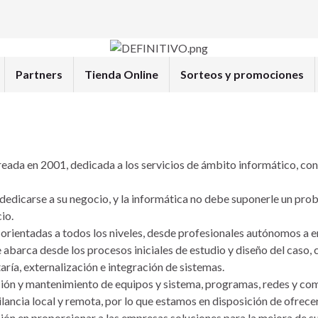
Partners
Tienda Online
Sorteos y promociones
eada en 2001, dedicada a los servicios de ámbito informático, con u
 dedicarse a su negocio, y la informática no debe suponerle un prob
io.
orientadas a todos los niveles, desde profesionales autónomos a e
 abarca desde los procesos iniciales de estudio y diseño del caso,
ría, externalización e integración de sistemas.
ión y mantenimiento de equipos y sistema, programas, redes y comu
lancia local y remota, por lo que estamos en disposición de ofrecer
ón en proporcionar a las empresas soluciones para la mejora de sus