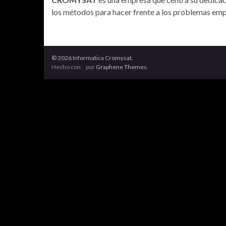
los métodos para hacer frente a los problemas empr
© 2026 Informatica Cromysat.
Hecho con
por
Graphene Themes
.