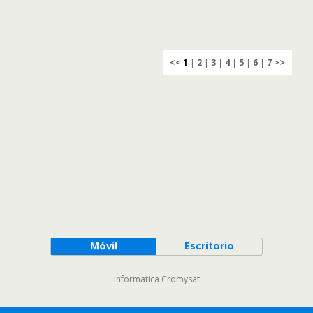
<<
1
|
2
|
3
|
4
|
5
|
6
|
7
>>
Móvil
Escritorio
Informatica Cromysat